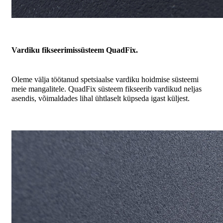
Vardiku fikseerimissüsteem QuadFix.
Oleme välja töötanud spetsiaalse vardiku hoidmise süsteemi
meie mangalitele. QuadFix süsteem fikseerib vardikud neljas
asendis, võimaldades lihal ühtlaselt küpseda igast küljest.