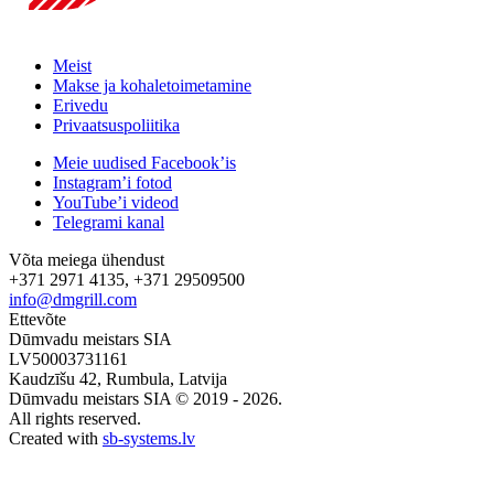
Meist
Makse ja kohaletoimetamine
Erivedu
Privaatsuspoliitika
Meie uudised Facebook’is
Instagram’i fotod
YouTube’i videod
Telegrami kanal
Võta meiega ühendust
+371 2971 4135, +371 29509500
info@dmgrill.com
Ettevõte
Dūmvadu meistars SIA
LV50003731161
Kaudzīšu 42, Rumbula, Latvija
Dūmvadu meistars SIA © 2019 - 2026.
All rights reserved.
Created with
sb-systems.lv