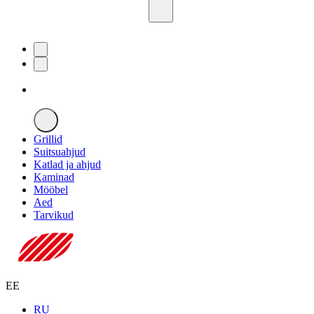
Grillid
Suitsuahjud
Katlad ja ahjud
Kaminad
Mööbel
Aed
Tarvikud
EE
RU