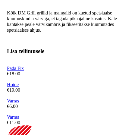
Kõik DM Grill grillid ja mangalid on kaetud spetsiaalse
kuumuskindla värviga, et tagada pikaajaline kasutus. Kate
kantakse peale värvikambris ja fikseeritakse kuumutades
spetsiaalses ahjus.
Lisa tellimusele
Pada Fix
€
18.00
Hoide
€
19.00
Varras
€
6.00
Varras
€
11.00