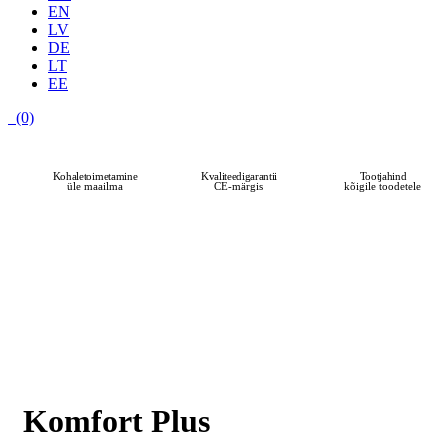
EN
LV
DE
LT
EE
(0)
ENIM MÜÜDUD
Kohaletoimetamine
Kvaliteedigarantii
Tootjahind
üle maailma
CE-märgis
kõigile toodetele
Komfort Plus