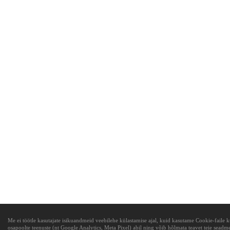
Me ei töötle kasutajate isikuandmeid veebilehe külastamise ajal, kuid kasutame Cookie-faile
osapoolte teenuste (nt Google Analytics, Meta Pixel) abil ning võib hõlmata teavet teie sead