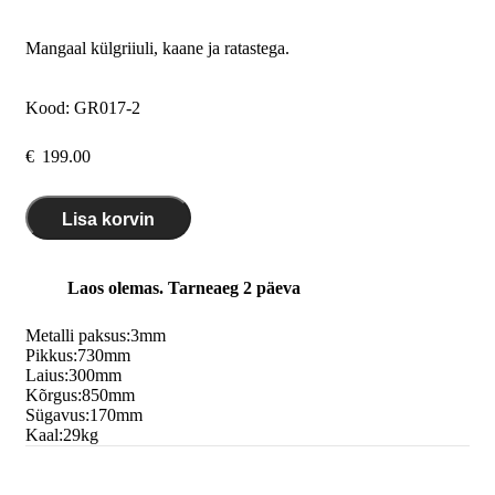
Mangaal külgriiuli, kaane ja ratastega.
Kood:
GR017-2
€
199.00
Lisa korvin
Laos olemas. Tarneaeg 2 päeva
Metalli paksus:
3
mm
Pikkus:
730
mm
Laius:
300
mm
Kõrgus:
850
mm
Sügavus:
170
mm
Kaal:
29
kg