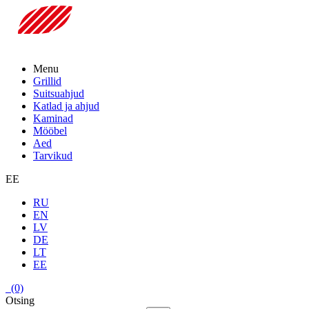
Menu
Grillid
Suitsuahjud
Katlad ja ahjud
Kaminad
Mööbel
Aed
Tarvikud
EE
RU
EN
LV
DE
LT
EE
(0)
Otsing