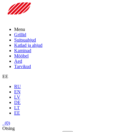
Menu
Grillid
Suitsuahjud
Katlad ja ahjud
Kaminad
Mööbel
Aed
Tarvikud
EE
RU
EN
LV
DE
LT
EE
(0)
Otsing