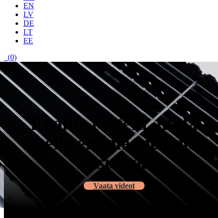
EN
LV
DE
LT
EE
(0)
Loome tooteid, mida
meile endale meeldib
kasutada
Vaata videot