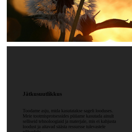
Jätkusuutlikkus
Toodame asju, mida kasutatakse sageli looduses.
Meie tootmisprotsessides püüame kasutada ainult
selliseid tehnoloogiaid ja materjale, mis ei kahjusta
loodust ja aitavad säästa ressursse tulevastele
põlvedele.