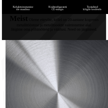
Kohaletoimetamine
Kvaliteedigarantii
Tootjahind
üle maailma
CE-märgis
kõigile toodetele
Meist
Oleme ettevõte, kellel on 20-aastane kogemus
metallitööstuse ja metalltoodete valmistamise alal.
Järgime oma põhimõtteid ja väärtusi. Need on järgmised.