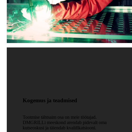
Kogemus ja teadmised
Tootmise tähtsaim osa on meie töötajad.
DMGRILLi meeskond arendab pidevalt oma
kutseoskusi ja täiendab kvalifikatsiooni.