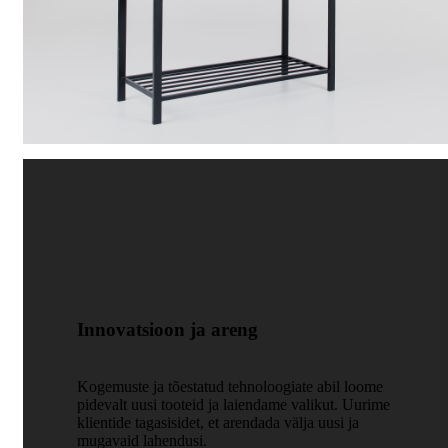
Innovatsioon ja areng
Kogemuste ja tõestatud tehnoloogiate abil loome
pidevalt uusi tooteid ja laiendame valikut. Uurime
klientide tagasisidet, et arendada välja uusi ja
mugavaid lahendusi.