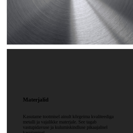
Materjalid
Kasutame tootmisel ainult kõrgeima kvaliteediga
metalli ja vajalikke materjale. See tagab
vastupidavuse ja kulumiskindluse pikaajalisel
kasutamisel.