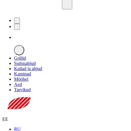
Grillid
Suitsuahjud
Katlad ja ahjud
Kaminad
Mööbel
Aed
Tarvikud
EE
RU