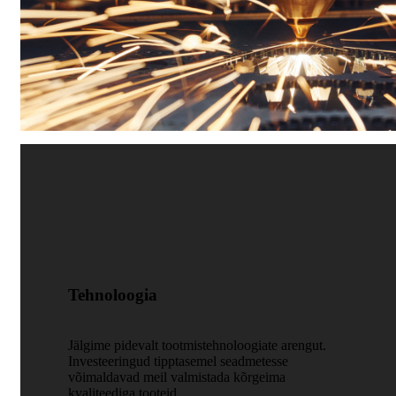
Tehnoloogia
Jälgime pidevalt tootmistehnoloogiate arengut.
Investeeringud tipptasemel seadmetesse
võimaldavad meil valmistada kõrgeima
kvaliteediga tooteid.