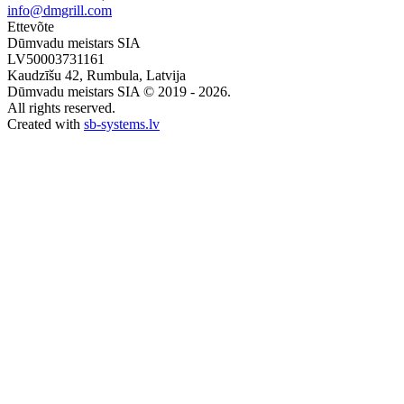
info@dmgrill.com
Ettevõte
Dūmvadu meistars SIA
LV50003731161
Kaudzīšu 42, Rumbula, Latvija
Dūmvadu meistars SIA © 2019 - 2026.
All rights reserved.
Created with
sb-systems.lv