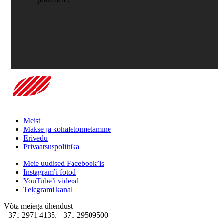
Meist
Makse ja kohaletoimetamine
Erivedu
Privaatsuspoliitika
Meie uudised Facebook’is
Instagram’i fotod
YouTube’i videod
Telegrami kanal
Võta meiega ühendust
+371 2971 4135, +371 29509500