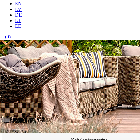
EN
LV
DE
LT
EE
(0)