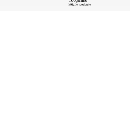
Tootjahind
kõigile toodetele