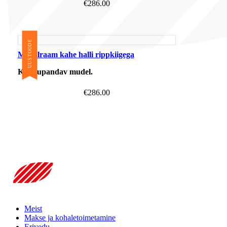
€
286.00
UUS TOODE
Metallraam kahe halli rippkiigega
Kokkupandav mudel.
€
286.00
Meist
Makse ja kohaletoimetamine
Erivedu