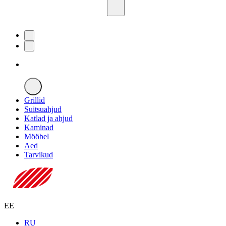
Grillid
Suitsuahjud
Katlad ja ahjud
Kaminad
Mööbel
Aed
Tarvikud
EE
RU