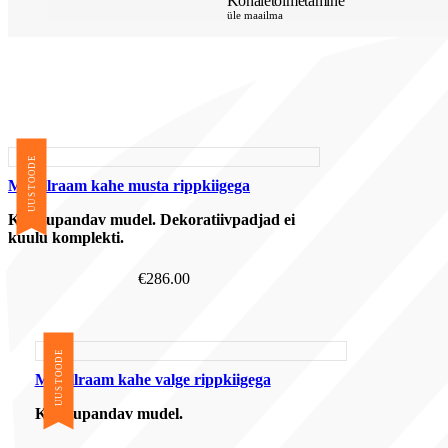
Kohaletoimetamine
üle maailma
UUS TOODE
Metallraam kahe musta rippkiigega
Kokkupandav mudel. Dekoratiivpadjad ei
kuulu komplekti.
€
286.00
UUS TOODE
Metallraam kahe valge rippkiigega
Kokkupandav mudel.