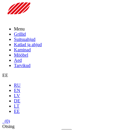
Menu
Grillid
Suitsuahjud
Katlad ja ahjud
Kaminad
Mööbel
Aed
Tarvikud
EE
RU
EN
LV
DE
LT
EE
(0)
Otsing