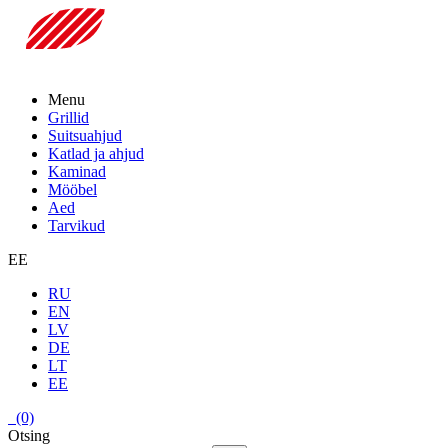
Menu
Grillid
Suitsuahjud
Katlad ja ahjud
Kaminad
Mööbel
Aed
Tarvikud
EE
RU
EN
LV
DE
LT
EE
(0)
Otsing