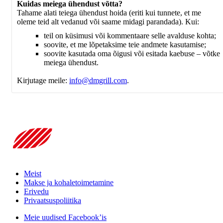
Kuidas meiega ühendust võtta?
Tahame alati teiega ühendust hoida (eriti kui tunnete, et me
oleme teid alt vedanud või saame midagi parandada). Kui:
teil on küsimusi või kommentaare selle avalduse kohta;
soovite, et me lõpetaksime teie andmete kasutamise;
soovite kasutada oma õigusi või esitada kaebuse – võtke
meiega ühendust.
Kirjutage meile:
info@dmgrill.com
.
Meist
Makse ja kohaletoimetamine
Erivedu
Privaatsuspoliitika
Meie uudised Facebook’is