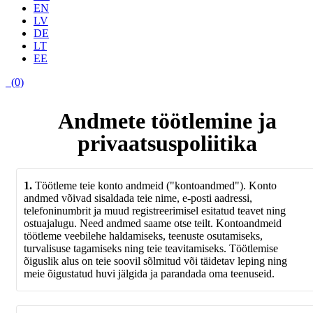
EN
LV
DE
LT
EE
(0)
Andmete töötlemine ja
privaatsuspoliitika
1.
Töötleme teie konto andmeid ("kontoandmed"). Konto
andmed võivad sisaldada teie nime, e-posti aadressi,
telefoninumbrit ja muud registreerimisel esitatud teavet ning
ostuajalugu. Need andmed saame otse teilt. Kontoandmeid
töötleme veebilehe haldamiseks, teenuste osutamiseks,
turvalisuse tagamiseks ning teie teavitamiseks. Töötlemise
õiguslik alus on teie soovil sõlmitud või täidetav leping ning
meie õigustatud huvi jälgida ja parandada oma teenuseid.