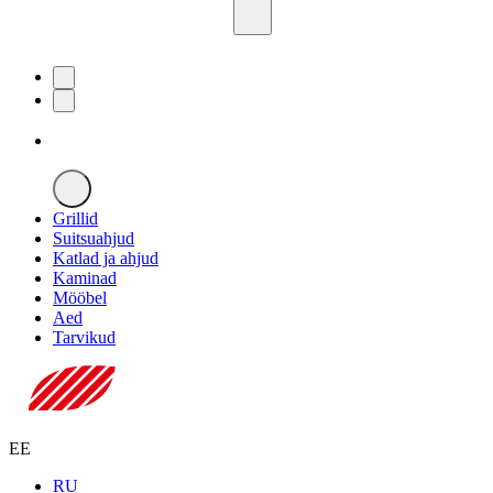
Grillid
Suitsuahjud
Katlad ja ahjud
Kaminad
Mööbel
Aed
Tarvikud
EE
RU