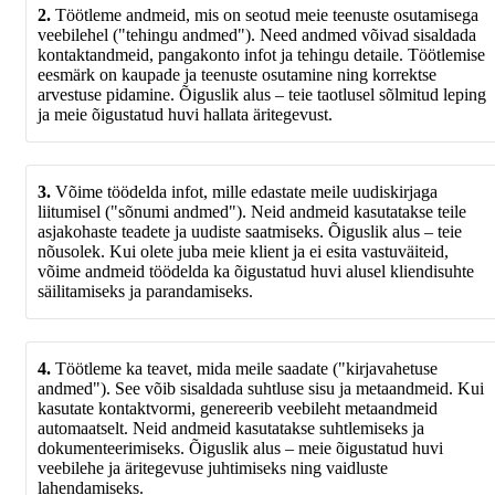
2.
Töötleme andmeid, mis on seotud meie teenuste osutamisega
veebilehel ("tehingu andmed"). Need andmed võivad sisaldada
kontaktandmeid, pangakonto infot ja tehingu detaile. Töötlemise
eesmärk on kaupade ja teenuste osutamine ning korrektse
arvestuse pidamine. Õiguslik alus – teie taotlusel sõlmitud leping
ja meie õigustatud huvi hallata äritegevust.
3.
Võime töödelda infot, mille edastate meile uudiskirjaga
liitumisel ("sõnumi andmed"). Neid andmeid kasutatakse teile
asjakohaste teadete ja uudiste saatmiseks. Õiguslik alus – teie
nõusolek. Kui olete juba meie klient ja ei esita vastuväiteid,
võime andmeid töödelda ka õigustatud huvi alusel kliendisuhte
säilitamiseks ja parandamiseks.
4.
Töötleme ka teavet, mida meile saadate ("kirjavahetuse
andmed"). See võib sisaldada suhtluse sisu ja metaandmeid. Kui
kasutate kontaktvormi, genereerib veebileht metaandmeid
automaatselt. Neid andmeid kasutatakse suhtlemiseks ja
dokumenteerimiseks. Õiguslik alus – meie õigustatud huvi
veebilehe ja äritegevuse juhtimiseks ning vaidluste
lahendamiseks.