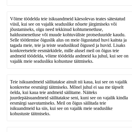
Võime töödelda teie isikuandmeid käesolevas teates sätestatud
viisil, kui see on vajalik seaduslike nõuete järgimiseks või
jõustamiseks, olgu need tekkinud kohtumenetluse,
haldusmenetluse või muude kohtuväliste protseduuride kaudu.
Selle töötlemise õiguslik alus on meie õigustatud huvi kaitsta ja
tagada meie, teie ja teiste seaduslikud õigused ja huvid. Lisaks
konkreetsetele eesmärkidele, mille alusel meil on õigus teie
andmeid töödelda, võime töödelda andmeid ka juhul, kui see on
vajalik meie seadusliku kohustuse täitmiseks.
Teie isikuandmeid säilitatakse ainult nii kaua, kui see on vajalik
konkreetse eesmärgi täitmiseks. Mõnel juhul ei saa me täpselt
öelda, kui kaua teie andmeid säilitame. Näiteks
juurdepääsuandmeid säilitatakse seni, kuni see on vajalik kindla
eesmärgi saavutamiseks. Meil on õigus säilitada teie
isikuandmeid ka siis, kui see on vajalik meie seaduslike
kohustuste täitmiseks.