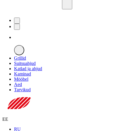
Grillid
Suitsuahjud
Katlad ja ahjud
Kaminad
Mööbel
Aed
Tarvikud
EE
RU