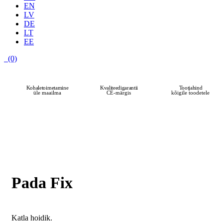
EN
LV
DE
LT
EE
(0)
Kohaletoimetamine
Kvaliteedigarantii
Tootjahind
üle maailma
CE-märgis
kõigile toodetele
Pada Fix
Katla hoidik.