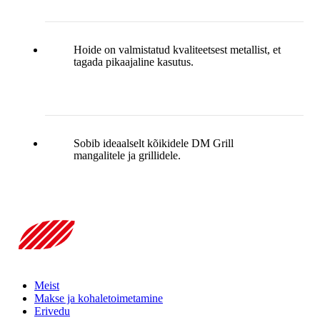
Hoide on valmistatud kvaliteetsest metallist, et
tagada pikaajaline kasutus.
Sobib ideaalselt kõikidele DM Grill
mangalitele ja grillidele.
Meist
Makse ja kohaletoimetamine
Erivedu