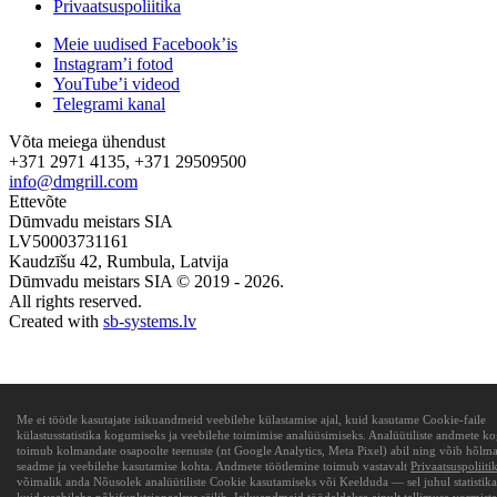
Privaatsuspoliitika
Meie uudised Facebook’is
Instagram’i fotod
YouTube’i videod
Telegrami kanal
Võta meiega ühendust
+371 2971 4135, +371 29509500
info@dmgrill.com
Ettevõte
Dūmvadu meistars SIA
LV50003731161
Kaudzīšu 42, Rumbula, Latvija
Dūmvadu meistars SIA © 2019 - 2026.
All rights reserved.
Created with
sb-systems.lv
Me ei töötle kasutajate isikuandmeid veebilehe külastamise ajal, kuid kasutame Cookie-faile
külastusstatistika kogumiseks ja veebilehe toimimise analüüsimiseks. Analüütiliste andmete 
toimub kolmandate osapoolte teenuste (nt Google Analytics, Meta Pixel) abil ning võib hõlmat
seadme ja veebilehe kasutamise kohta. Andmete töötlemine toimub vastavalt
Privaatsuspoliiti
võimalik anda Nõusolek analüütiliste Cookie kasutamiseks või Keelduda — sel juhul statistika