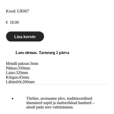
Kood:
GR067
€
18.00
Lisa korvin
Laos olemas. Tarneaeg 2 päeva
Metalli paksus:
3
mm
Pikkus:
350
mm
Laius:
320
mm
Kõrgus:
45
mm
Läbimõõt:
260
mm
Tõeline, aromaatne plov, traditsioonilised
idamaised supid ja maitserikkad hautised –
ainult pada sees valmistatuna.