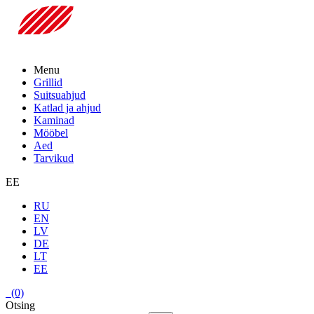
Menu
Grillid
Suitsuahjud
Katlad ja ahjud
Kaminad
Mööbel
Aed
Tarvikud
EE
RU
EN
LV
DE
LT
EE
(0)
Otsing