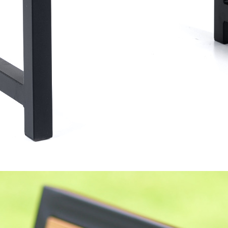
Ettevõte
Dūmvadu meista
LV5000373116
Kaudzīšu 42, Ru
Dūmvadu meista
All rights reserv
Created with
sb-