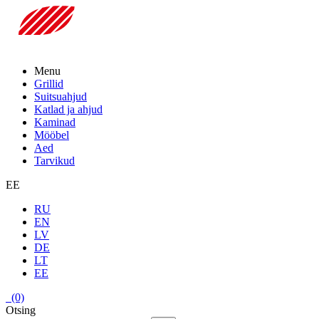
Menu
Grillid
Suitsuahjud
Katlad ja ahjud
Kaminad
Mööbel
Aed
Tarvikud
EE
RU
EN
LV
DE
LT
EE
(0)
Otsing