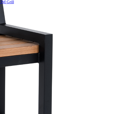
DM Grill
toimetamine
ka
cebook’is
d
od
endust
, +371 29509500
om