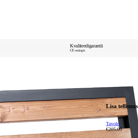
Kvaliteedigarantii
CE-märgis
Lisa tellimus
Tavolo
€
205.00