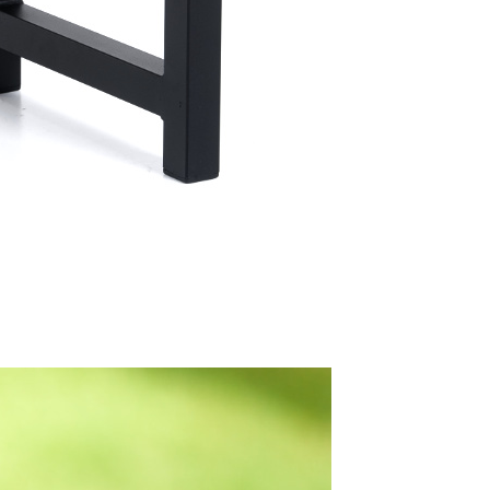
rs SIA
1
mbula, Latvija
rs SIA © 2019 - 2026.
ed.
systems.lv