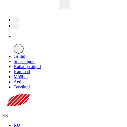
Grillid
Suitsuahjud
Katlad ja ahjud
Kaminad
Mööbel
Aed
Tarvikud
EE
RU