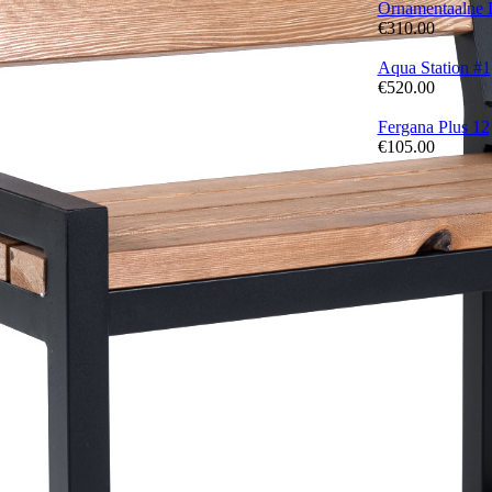
Ornamentaalne 
€
310.00
Aqua Station #1
€
520.00
Fergana Plus 12
€
105.00
Meist
Makse ja kohale
Erivedu
Privaatsuspoliiti
Meie uudised Fa
Instagram’i foto
YouTube’i vide
Telegrami kanal
Võta meiega üh
+371 2971 4135
info@dmgrill.c