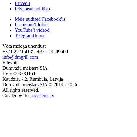
Erivedu
Privaatsuspoliitika
Meie uudised Facebook’is
Instagram’i fotod
YouTube’i videod
Telegrami kanal
Võta meiega ühendust
+371 2971 4135, +371 29509500
info@dmgrill.com
Ettevõte
Dūmvadu meistars SIA
LV50003731161
Kaudzīšu 42, Rumbula, Latvija
Dūmvadu meistars SIA © 2019 - 2026.
All rights reserved.
Created with
sb-systems.lv