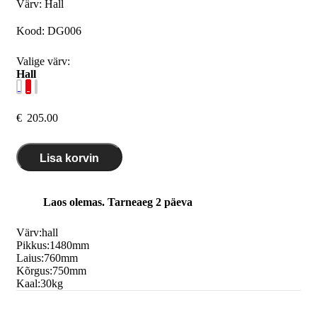
Värv: Hall
Kood:
DG006
Valige värv:
Hall
€
205.00
Lisa korvin
Laos olemas. Tarneaeg 2 päeva
Värv:
hall
Pikkus:
1480
mm
Laius:
760
mm
Kõrgus:
750
mm
Kaal:
30
kg