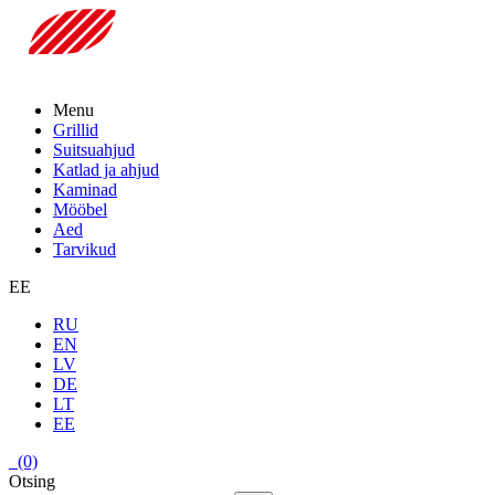
Menu
Grillid
Suitsuahjud
Katlad ja ahjud
Kaminad
Mööbel
Aed
Tarvikud
EE
RU
EN
LV
DE
LT
EE
(0)
Otsing