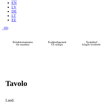
EN
LV
DE
LT
EE
(0)
Kohaletoimetamine
Kvaliteedigarantii
Tootjahind
üle maailma
CE-märgis
kõigile toodetele
Tavolo
Laud.