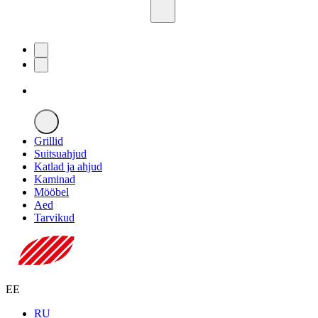
Grillid
Suitsuahjud
Katlad ja ahjud
Kaminad
Mööbel
Aed
Tarvikud
EE
RU