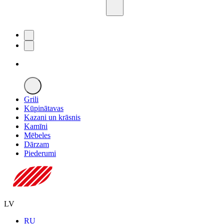
Grili
Kūpinātavas
Kazani un krāsnis
Kamīni
Mēbeles
Dārzam
Piederumi
LV
RU