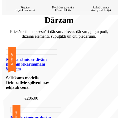
Piegāde
Kvalitātes garantija
Ražotāja cenas
uz jebkuru valsti
ES sertifikāts
visai produkcijai
Dārzam
Priekšmeti un aksesuāri dārzam. Preces dārzam, puķu podi,
dizaina elementi, šūpuļtīkli un citi piederumi.
JAUNUMS
Metāla rāmis ar divām
melnām iekarināmām
šūpolēm
Saliekams modelis.
Dekoratīvie spilveni nav
iekļauti cenā.
€
286.00
JAUNUMS
Metāla rāmis ar divām