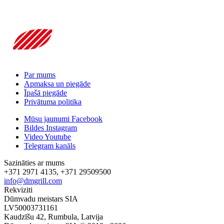
Par mums
Apmaksa un piegāde
Īpašā piegāde
Privātuma politika
Mūsu jaunumi Facebook
Bildes Instagram
Video Youtube
Telegram kanāls
Sazināties ar mums
+371 2971 4135, +371 29509500
info@dmgrill.com
Rekviziti
Dūmvadu meistars SIA
LV50003731161
Kaudzīšu 42, Rumbula, Latvija