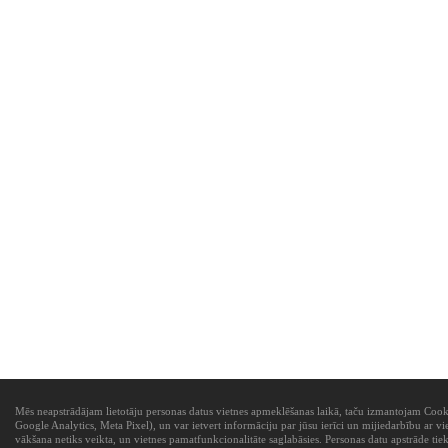
Mēs neapstrādājam lietotāju personas datus vietnes apmeklēšanas laikā, taču izmantojam Cooki
Google Analytics, Meta Pixel), un var ietvert informāciju par jūsu ierīci un mijiedarbību ar vi
vākšana netiks veikta, un vietnes pamatfunkcionalitāte saglabāsies. Personas datu apstrāde tie