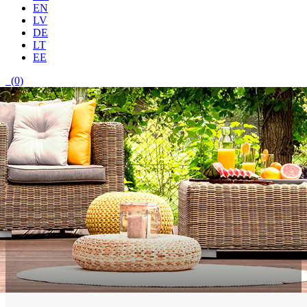
EN
LV
DE
LT
EE
(0)