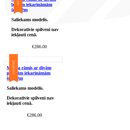
baltām iekarināmām
šūpolēm
Saliekams modelis.
Dekoratīvie spilveni nav
iekļauti cenā.
€
286.00
JAUNUMS
Metāla rāmis ar divām
pelēkām iekarināmām
šūpolēm
Saliekams modelis.
Dekoratīvie spilveni nav
iekļauti cenā.
€
286.00