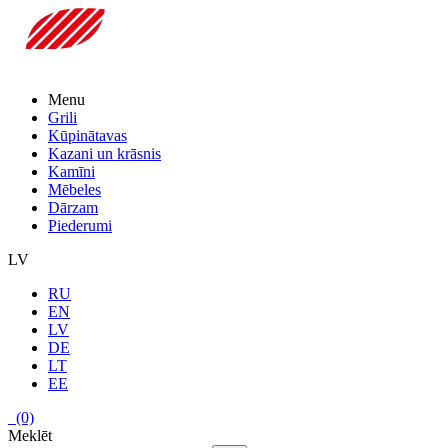
Menu
Grili
Kūpinātavas
Kazani un krāsnis
Kamīni
Mēbeles
Dārzam
Piederumi
LV
RU
EN
LV
DE
LT
EE
(0)
Meklēt