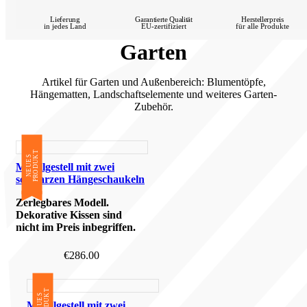
Lieferung
Garantierte Qualität
Herstellerpreis
in jedes Land
EU-zertifiziert
für alle Produkte
Garten
Artikel für Garten und Außenbereich: Blumentöpfe,
Hängematten, Landschaftselemente und weiteres Garten-
Zubehör.
T
N
E
U
E
S
P
R
O
D
U
K
Metallgestell mit zwei
schwarzen Hängeschaukeln
Zerlegbares Modell.
Dekorative Kissen sind
nicht im Preis inbegriffen.
€
286.00
T
N
E
U
E
S
P
R
O
D
U
K
Metallgestell mit zwei