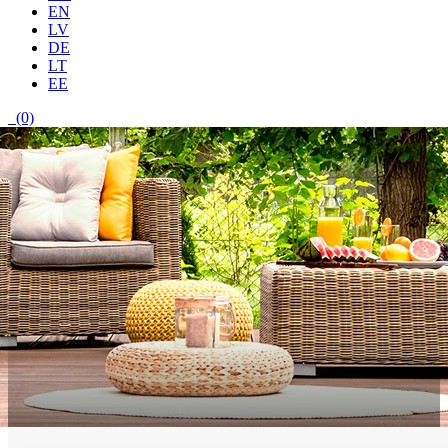
EN
LV
DE
LT
EE
(0)