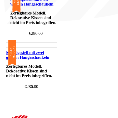
weißen Hängeschaukeln
Zerlegbares Modell.
Dekorative Kissen sind
nicht im Preis inbegriffen.
€
286.00
T
N
E
U
E
S
P
R
O
D
U
K
Metallgestell mit zwei
grauen Hängeschaukeln
Zerlegbares Modell.
Dekorative Kissen sind
nicht im Preis inbegriffen.
€
286.00