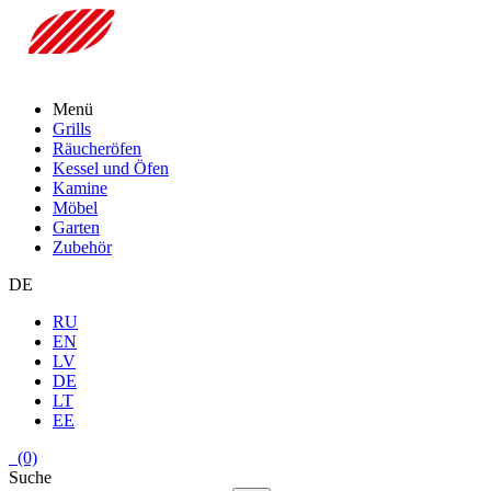
Menü
Grills
Räucheröfen
Kessel und Öfen
Kamine
Möbel
Garten
Zubehör
DE
RU
EN
LV
DE
LT
EE
(0)
Suche