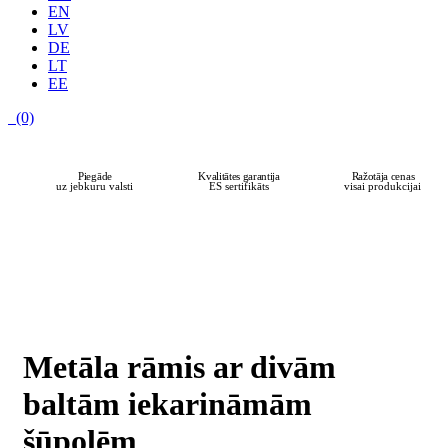
EN
LV
DE
LT
EE
(0)
JAUNUMS
Piegāde
Kvalitātes garantija
Ražotāja cenas
uz jebkuru valsti
ES sertifikāts
visai produkcijai
Metāla rāmis ar divām
baltām iekarināmām
šūpolēm