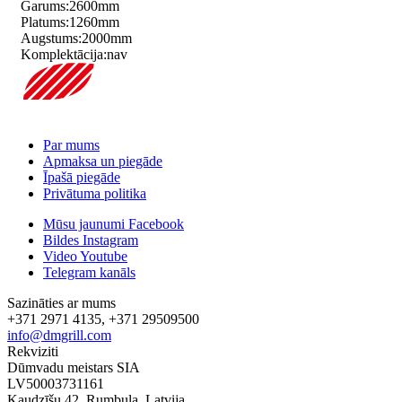
Garums:
2600
mm
Platums:
1260
mm
Augstums:
2000
mm
Komplektācija:
nav
Par mums
Apmaksa un piegāde
Īpašā piegāde
Privātuma politika
Mūsu jaunumi Facebook
Bildes Instagram
Video Youtube
Telegram kanāls
Sazināties ar mums
+371 2971 4135, +371 29509500
info@dmgrill.com
Rekviziti
Dūmvadu meistars SIA
LV50003731161
Kaudzīšu 42, Rumbula, Latvija