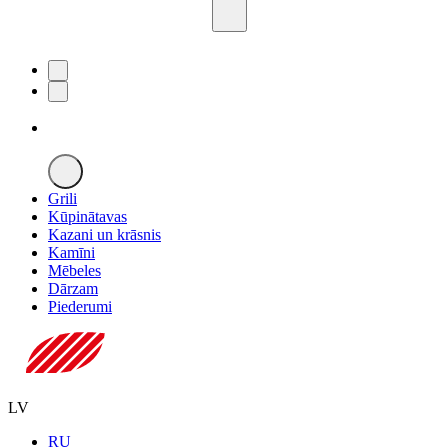
Grili
Kūpinātavas
Kazani un krāsnis
Kamīni
Mēbeles
Dārzam
Piederumi
LV
RU