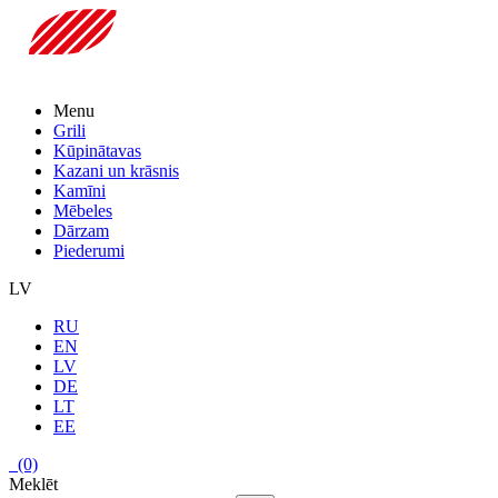
Menu
Grili
Kūpinātavas
Kazani un krāsnis
Kamīni
Mēbeles
Dārzam
Piederumi
LV
RU
EN
LV
DE
LT
EE
(0)
Meklēt