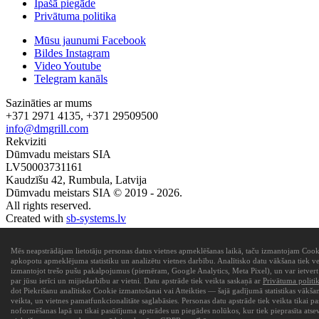
Īpašā piegāde
Privātuma politika
Mūsu jaunumi Facebook
Bildes Instagram
Video Youtube
Telegram kanāls
Sazināties ar mums
+371 2971 4135, +371 29509500
info@dmgrill.com
Rekviziti
Dūmvadu meistars SIA
LV50003731161
Kaudzīšu 42, Rumbula, Latvija
Dūmvadu meistars SIA © 2019 - 2026.
All rights reserved.
Created with
sb-systems.lv
Mēs neapstrādājam lietotāju personas datus vietnes apmeklēšanas laikā, taču izmantojam Cookie
apkopotu apmeklējuma statistiku un analizētu vietnes darbību. Analītisko datu vākšana tiek ve
izmantojot trešo pušu pakalpojumus (piemēram, Google Analytics, Meta Pixel), un var ietvert
par jūsu ierīci un mijiedarbību ar vietni. Datu apstrāde tiek veikta saskaņā ar
Privātuma politi
dot Piekrišanu analītisko Cookie izmantošanai vai Atteikties — šajā gadījumā statistikas vākša
veikta, un vietnes pamatfunkcionalitāte saglabāsies. Personas datu apstrāde tiek veikta tikai p
noformēšanas lapā un tikai pasūtījuma apstrādes un piegādes nolūkos, kur tiek pieprasīta atse