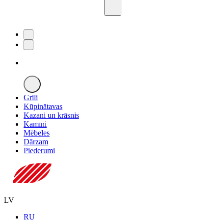
Grili
Kūpinātavas
Kazani un krāsnis
Kamīni
Mēbeles
Dārzam
Piederumi
LV
RU