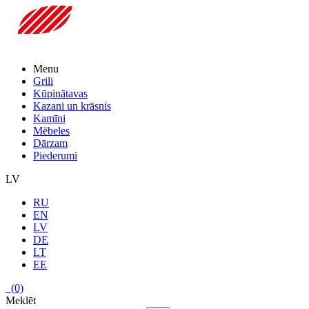
Menu
Grili
Kūpinātavas
Kazani un krāsnis
Kamīni
Mēbeles
Dārzam
Piederumi
LV
RU
EN
LV
DE
LT
EE
(0)
Meklēt