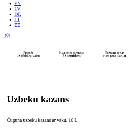
EN
LV
DE
LT
EE
(0)
Piegāde
Kvalitātes garantija
Ražotāja cenas
uz jebkuru valsti
ES sertifikāts
visai produkcijai
SAGLABĀT 14%
Uzbeku kazans
Čuguna uzbeku kazans ar vāku, 16 L.