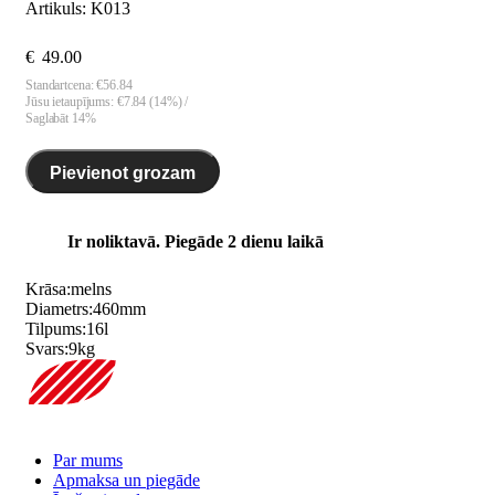
Artikuls:
K013
€
49.00
Standartcena:
€
56.84
Jūsu ietaupījums: €
7.84
(
14
%)
Saglabāt 14%
Pievienot grozam
Ir noliktavā. Piegāde 2 dienu laikā
Krāsa:
melns
Diametrs:
460
mm
Tilpums:
16
l
Svars:
9
kg
Par mums
Apmaksa un piegāde