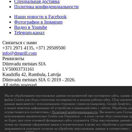
Специальная доставка
Политика конфиденциальности
Наши новости в Facebook
Фотографии в Instagram
Видео в Youtube
Telegram-канал
Связаться с нами
+371 2971 4135, +371 29509500
info@dmgrill.com
Реквизиты
Dūmvadu meistars SIA
LV50003731161
Kaudzīšu 42, Rumbula, Latvija
Dūmvadu meistars SIA © 2019 - 2026.
All rights reserved.
Created with
sb-systems.lv
Мы не обрабатываем персональные данные пользователей при посещении сайта, однако 
файлы Cookie для сбора статистики посещаемости и анализа работы сайта. Сбор аналити
данных выполняется с использованием сторонних сервисов (например, Google Analytics, 
и может включать информацию об устройстве и взаимодействии с сайтом. Обработка д
осуществляется в соответствии с
Политикой конфиденциальности
. Вы можете дать Согла
использование аналитических Cookie или Отказаться — в этом случае сбор статистики п
не будет, при этом основной функционал сайта сохранится. Сбор персональных данных 
только на странице оформления заказа и исключительно в целях его обработки и доставки
запрашивается отдельное согласие на обработку персональных данных в соответствии с