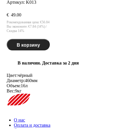
Артикул:
K013
€
49.00
Рекомендованная цена:
€
56.84
Вы экономите: €
7.84
(
14
%)
Скидка 14%
В корзину
В наличии. Доставка за 2 дня
Цвет:
чёрный
Диаметр:
460
мм
Объем:
16
л
Вес:
9
кг
О нас
Оплата и доставка