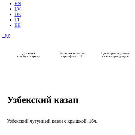
EN
LV
DE
LT
EE
(0)
Доставка
Гарантия качества
Цены производителя
в любую страну
сертификат CE
на всю продукцию
СКИДКА 14%
Узбекский казан
Узбекский чугунный казан с крышкой, 16л.