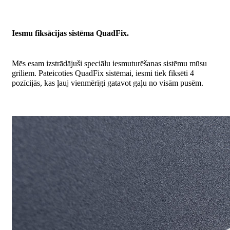
Iesmu fiksācijas sistēma QuadFix.
Mēs esam izstrādājuši speciālu iesmuturēšanas sistēmu mūsu
griliem. Pateicoties QuadFix sistēmai, iesmi tiek fiksēti 4
pozīcijās, kas ļauj vienmērīgi gatavot gaļu no visām pusēm.