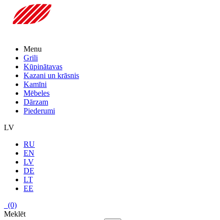
Menu
Grili
Kūpinātavas
Kazani un krāsnis
Kamīni
Mēbeles
Dārzam
Piederumi
LV
RU
EN
LV
DE
LT
EE
(0)
Meklēt