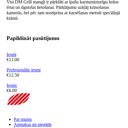
Visi DM Grill mangļi ir pārklāti ar īpašu karstumizturīgu krāsu
ērtai un ilgstošai lietošanai. Pārklājumu uzklāj krāsošanas
kamerās, bet pēc tam nostiprina ar karsēšanas metodi speciālajā
krāsnī.
Papildināt pasūtījumu
Iesmi
€
11.00
Profesionālie iesmi
€
12.50
Iesms
€
6.00
Par mums
Apmaksa un piegāde