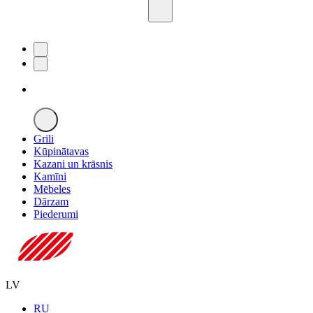
Grili
Kūpinātavas
Kazani un krāsnis
Kamīni
Mēbeles
Dārzam
Piederumi
LV
RU