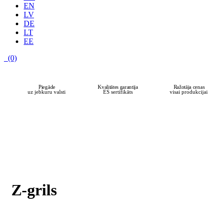
EN
LV
DE
LT
EE
(0)
Piegāde
Kvalitātes garantija
Ražotāja cenas
uz jebkuru valsti
ES sertifikāts
visai produkcijai
Z-grils