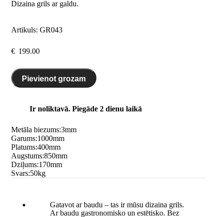
Dizaina grils ar galdu.
Artikuls:
GR043
€
199.00
Pievienot grozam
Ir noliktavā. Piegāde 2 dienu laikā
Metāla biezums:
3
mm
Garums:
1000
mm
Platums:
400
mm
Augstums:
850
mm
Dziļums:
170
mm
Svars:
50
kg
Gatavot ar baudu – tas ir mūsu dizaina grils.
Ar baudu gastronomisko un estētisko. Bez