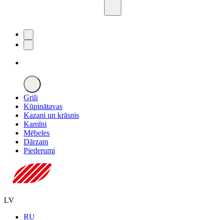
Grili
Kūpinātavas
Kazani un krāsnis
Kamīni
Mēbeles
Dārzam
Piederumi
LV
RU