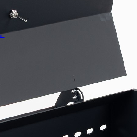
smi
gāde
ka
Facebook
m
ums
, +371 29509500
om