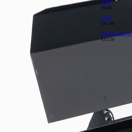
Iesms
€
6.00
Iesmi
€
11.00
Profesionālie ie
€
12.50
Par mums
Apmaksa un pie
Īpašā piegāde
Privātuma politi
Mūsu jaunumi 
Bildes Instagra
Video Youtube
Telegram kanāls
Sazināties ar m
+371 2971 4135
info@dmgrill.c