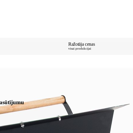
Ražotāja cenas
TIKAI PIE MUMS
visai produkcijai
pasūtījumu