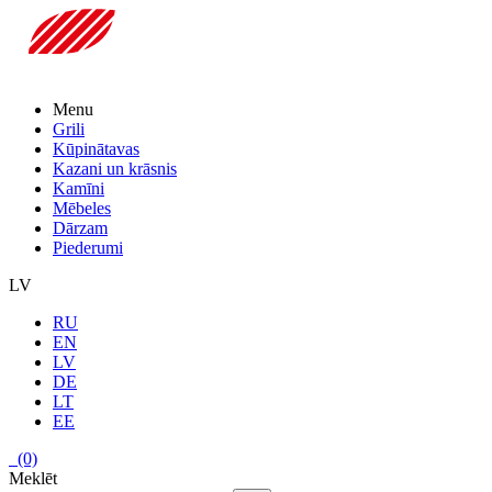
Menu
Grili
Kūpinātavas
Kazani un krāsnis
Kamīni
Mēbeles
Dārzam
Piederumi
LV
RU
EN
LV
DE
LT
EE
(0)
Meklēt