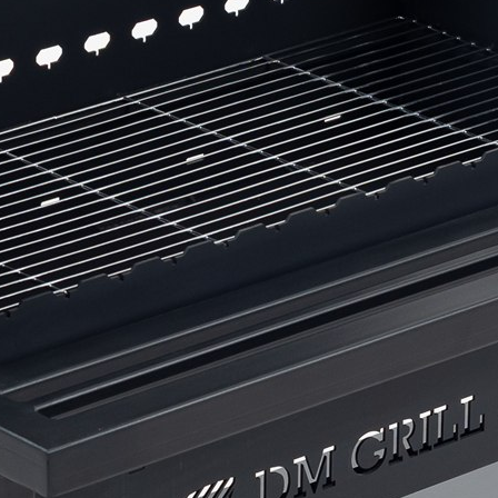
rs SIA
1
mbula, Latvija
rs SIA © 2019 - 2026.
ed.
systems.lv