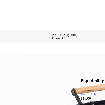
Kvalitātes garantija
ES sertifikāts
Papildināt 
Kazan Fiks
€
18.00