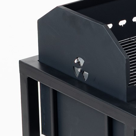
Rekviziti
Dūmvadu meista
LV5000373116
Kaudzīšu 42, Ru
Dūmvadu meista
All rights reserv
Created with
sb-