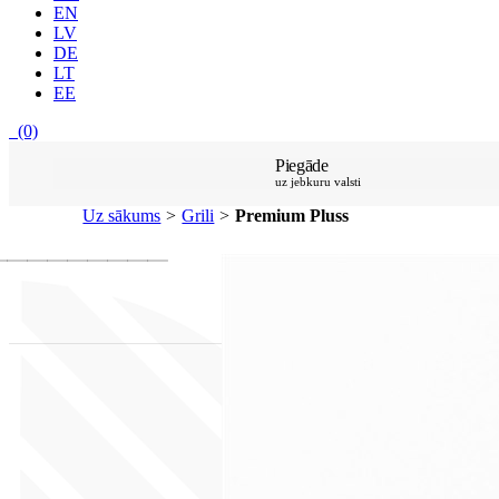
EN
LV
DE
LT
EE
(0)
Piegāde
uz jebkuru valsti
Uz sākums
>
Grili
>
Premium Pluss