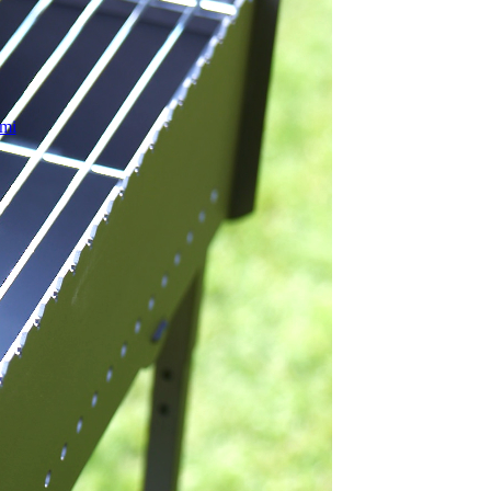
smi
gāde
ka
Facebook
m
ums
, +371 29509500
om