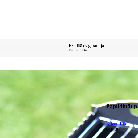
Kvalitātes garantija
ES sertifikāts
Papildināt 
Kazan Fiks
€
18.00