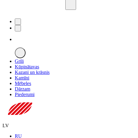
Grili
Kūpinātavas
Kazani un krāsnis
Kamīni
Mēbeles
Dārzam
Piederumi
LV
RU