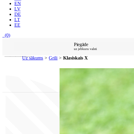
EN
LV
DE
LT
EE
(0)
Piegāde
uz jebkuru valsti
Uz sākums
>
Grili
>
Klasiskais X