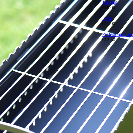
Turētājs
€
19.00
Iesmi
€
11.00
Profesionālie ie
€
12.50
Par mums
Apmaksa un pie
Īpašā piegāde
Privātuma politi
Mūsu jaunumi 
Bildes Instagra
Video Youtube
Telegram kanāls
Sazināties ar m
+371 2971 4135
info@dmgrill.c