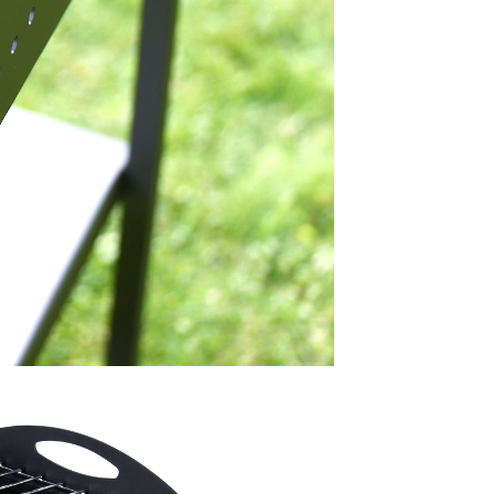
rs SIA
1
mbula, Latvija
rs SIA © 2019 - 2026.
ed.
systems.lv