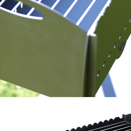
Rekviziti
Dūmvadu meista
LV5000373116
Kaudzīšu 42, Ru
Dūmvadu meista
All rights reserv
Created with
sb-