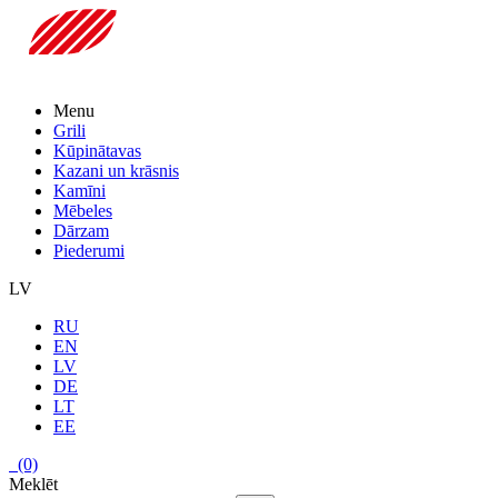
Menu
Grili
Kūpinātavas
Kazani un krāsnis
Kamīni
Mēbeles
Dārzam
Piederumi
LV
RU
EN
LV
DE
LT
EE
(0)
Meklēt