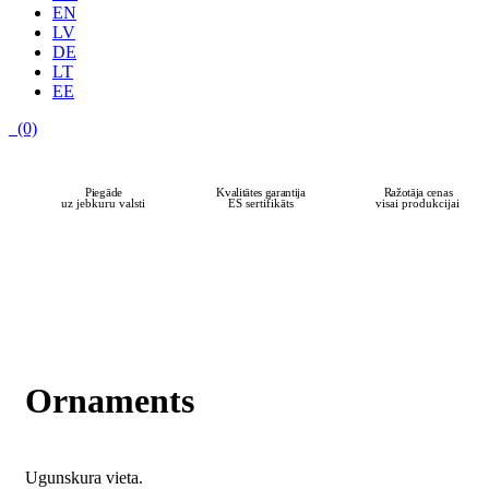
EN
LV
DE
LT
EE
(0)
PĀRDOŠANAS
HĪTS
Piegāde
Kvalitātes garantija
Ražotāja cenas
uz jebkuru valsti
ES sertifikāts
visai produkcijai
Ornaments
Ugunskura vieta.