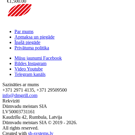
€
1,500.00
Par mums
Apmaksa un piegāde
Īpašā piegāde
Privātuma politika
Mūsu jaunumi Facebook
Bildes Instagram
Video Youtube
Telegram kanāls
Sazināties ar mums
+371 2971 4135, +371 29509500
info@dmgrill.com
Rekviziti
Dūmvadu meistars SIA
LV50003731161
Kaudzīšu 42, Rumbula, Latvija
Dūmvadu meistars SIA © 2019 - 2026.
All rights reserved.
Created with
sb-systems.lv