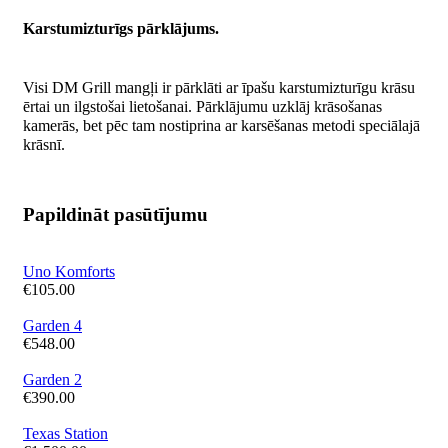
Karstumizturīgs pārklājums.
Visi DM Grill mangļi ir pārklāti ar īpašu karstumizturīgu krāsu
ērtai un ilgstošai lietošanai. Pārklājumu uzklāj krāsošanas
kamerās, bet pēc tam nostiprina ar karsēšanas metodi speciālajā
krāsnī.
Papildināt pasūtījumu
Uno Komforts
€
105.00
Garden 4
€
548.00
Garden 2
€
390.00
Texas Station