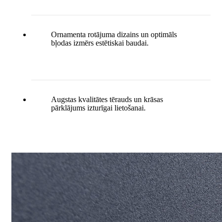
Ornamenta rotājuma dizains un optimāls
bļodas izmērs estētiskai baudai.
Augstas kvalitātes tērauds un krāsas
pārklājums izturīgai lietošanai.