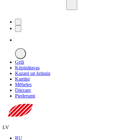
Grili
Kūpinātavas
Kazani un krāsnis
Kamīni
Mēbeles
Dārzam
Piederumi
LV
RU