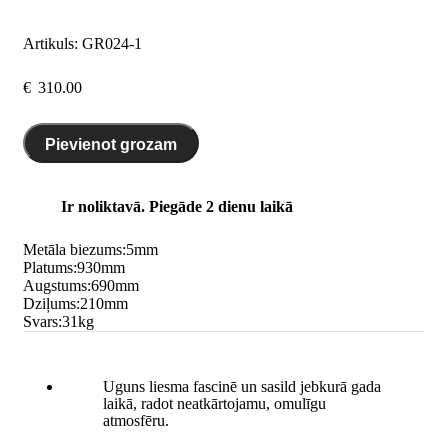
Artikuls:
GR024-1
€
310.00
Pievienot grozam
Ir noliktavā. Piegāde 2 dienu laikā
Metāla biezums:
5
mm
Platums:
930
mm
Augstums:
690
mm
Dziļums:
210
mm
Svars:
31
kg
Uguns liesma fascinē un sasild jebkurā gada
laikā, radot neatkārtojamu, omulīgu
atmosfēru.