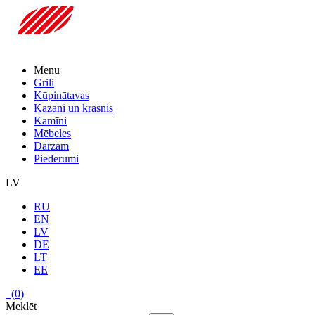
Menu
Grili
Kūpinātavas
Kazani un krāsnis
Kamīni
Mēbeles
Dārzam
Piederumi
LV
RU
EN
LV
DE
LT
EE
(0)
Meklēt