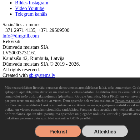
Bildes Instagram
Video Youtube
Telegram kanāls
Sazināties ar mums
+371 2971 4135, +371 29509500
info@dmgrill.com
Rekviziti
Dūmvadu meistars SIA
LV50003731161
Kaudzīšu 42, Rumbula, Latvija
Dūmvadu meistars SIA © 2019 - 2026.
All rights reserved.
Created with
sb-systems.lv
Mēs neapstrādājam lietotāju personas datus vietnes apmeklēšanas laikā, taču izmantojam Cookie
apkopotu apmeklējuma statistiku un analizētu vietnes darbību. Analītisko datu vākšana tiek ve
izmantojot trešo pušu pakalpojumus (piemēram, Google Analytics, Meta Pixel), un var ietvert
par jūsu ierīci un mijiedarbību ar vietni. Datu apstrāde tiek veikta saskaņā ar
Privātuma politi
dot Piekrišanu analītisko Cookie izmantošanai vai Atteikties — šajā gadījumā statistikas vākša
veikta, un vietnes pamatfunkcionalitāte saglabāsies. Personas datu apstrāde tiek veikta tikai p
noformēšanas lapā un tikai pasūtījuma apstrādes un piegādes nolūkos, kur tiek pieprasīta atse
piekrišana personas datu apstrādei saskaņā ar GDPR prasībām.
Piekrist
Atteikties