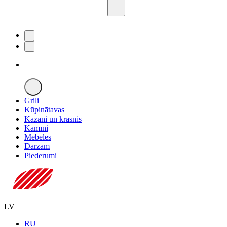
Grili
Kūpinātavas
Kazani un krāsnis
Kamīni
Mēbeles
Dārzam
Piederumi
LV
RU