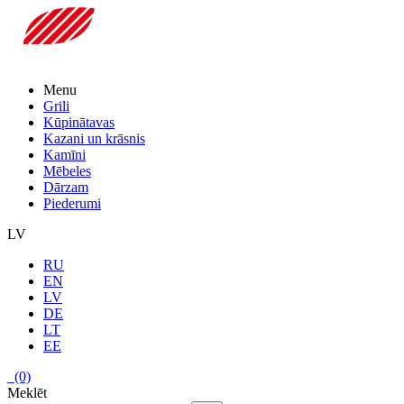
Menu
Grili
Kūpinātavas
Kazani un krāsnis
Kamīni
Mēbeles
Dārzam
Piederumi
LV
RU
EN
LV
DE
LT
EE
(0)
Meklēt