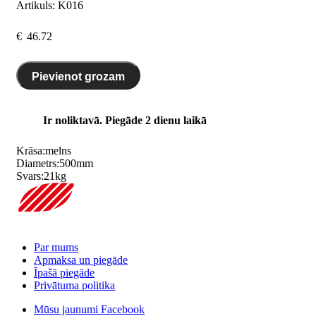
Artikuls:
K016
€
46.72
Pievienot grozam
Ir noliktavā. Piegāde 2 dienu laikā
Krāsa:
melns
Diametrs:
500
mm
Svars:
21
kg
Par mums
Apmaksa un piegāde
Īpašā piegāde
Privātuma politika
Mūsu jaunumi Facebook