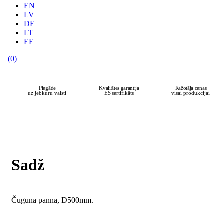
EN
LV
DE
LT
EE
(0)
Piegāde
Kvalitātes garantija
Ražotāja cenas
uz jebkuru valsti
ES sertifikāts
visai produkcijai
Sadž
Čuguna panna, D500mm.