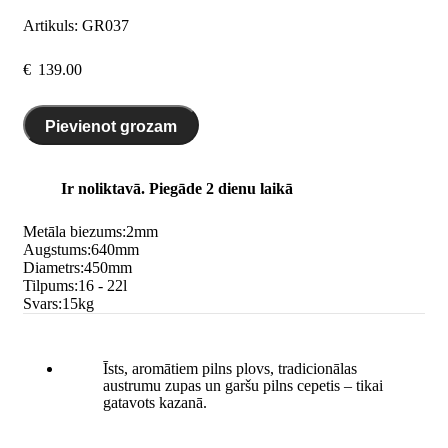
Artikuls:
GR037
€
139.00
Pievienot grozam
Ir noliktavā. Piegāde 2 dienu laikā
Metāla biezums:
2
mm
Augstums:
640
mm
Diametrs:
450
mm
Tilpums:
16 - 22
l
Svars:
15
kg
Īsts, aromātiem pilns plovs, tradicionālas
austrumu zupas un garšu pilns cepetis – tikai
gatavots kazanā.