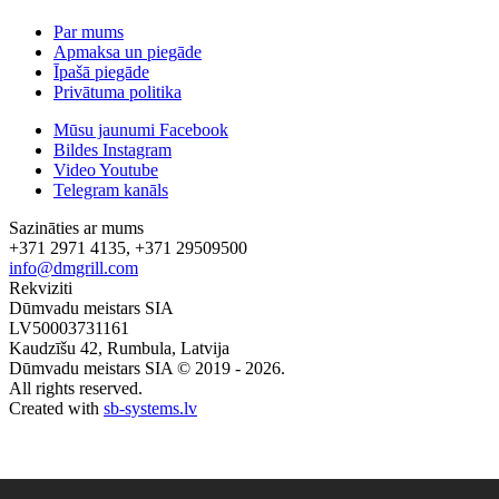
Par mums
Apmaksa un piegāde
Īpašā piegāde
Privātuma politika
Mūsu jaunumi Facebook
Bildes Instagram
Video Youtube
Telegram kanāls
Sazināties ar mums
+371 2971 4135, +371 29509500
info@dmgrill.com
Rekviziti
Dūmvadu meistars SIA
LV50003731161
Kaudzīšu 42, Rumbula, Latvija
Dūmvadu meistars SIA © 2019 - 2026.
All rights reserved.
Created with
sb-systems.lv