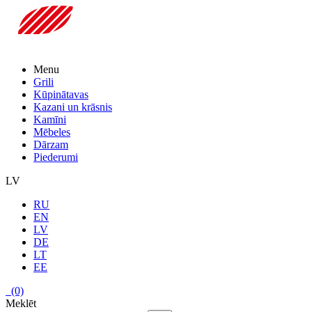
Menu
Grili
Kūpinātavas
Kazani un krāsnis
Kamīni
Mēbeles
Dārzam
Piederumi
LV
RU
EN
LV
DE
LT
EE
(0)
Meklēt