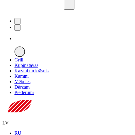
Grili
Kūpinātavas
Kazani un krāsnis
Kamīni
Mēbeles
Dārzam
Piederumi
LV
RU