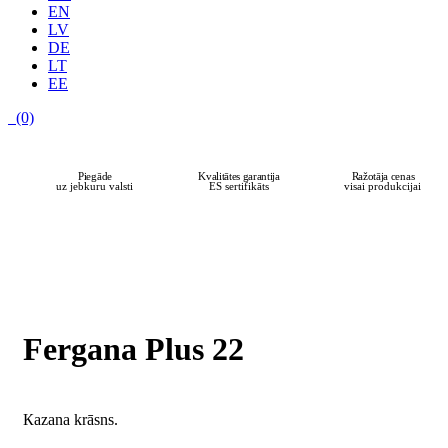
EN
LV
DE
LT
EE
(0)
Piegāde
Kvalitātes garantija
Ražotāja cenas
uz jebkuru valsti
ES sertifikāts
visai produkcijai
Fergana Plus 22
Кazana krāsns.