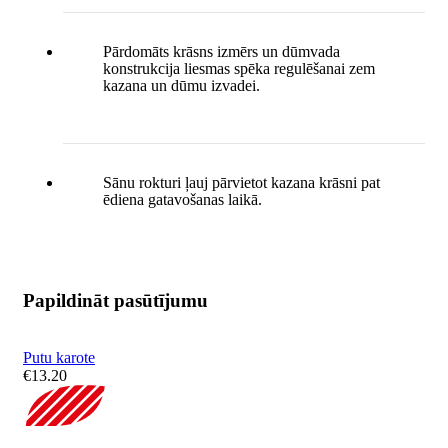
Pārdomāts krāsns izmērs un dūmvada
konstrukcija liesmas spēka regulēšanai zem
kazana un dūmu izvadei.
Sānu rokturi ļauj pārvietot kazana krāsni pat
ēdiena gatavošanas laikā.
Papildināt pasūtījumu
Putu karote
€
13.20