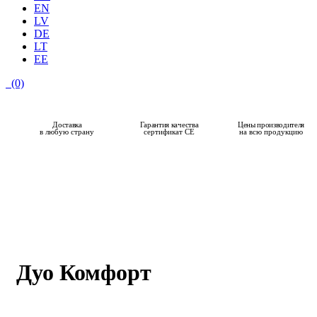
EN
LV
DE
LT
EE
(0)
Доставка
Гарантия качества
Цены производителя
в любую страну
сертификат CE
на всю продукцию
Дуо Комфорт