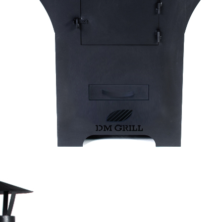
Dūmvadu meista
All rights reserv
Created with
sb-