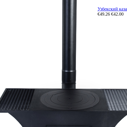
Узбекский каз
€
49.26
€
42.00
О нас
Оплата и дост
Специальная д
Политика кон
Наши новости 
Фотографии в I
Видео в Youtu
Telegram-канал
Связаться с на
+371 2971 4135
info@dmgrill.c
Реквизиты
Dūmvadu meista
LV5000373116
Kaudzīšu 42, Ru