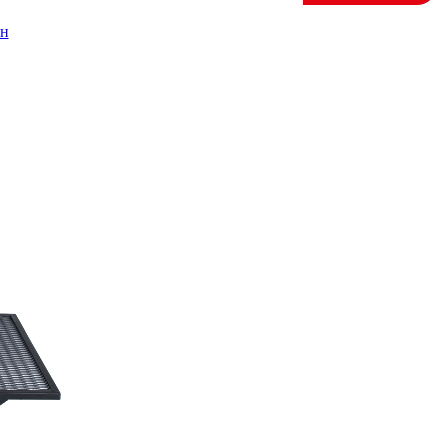
ан
авка
оставка
фиденциальности
в Facebook
nstagram
be
ми
, +371 29509500
om
rs SIA
1
mbula, Latvija