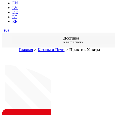
EN
LV
DE
LT
EE
(0)
Доставка
в любую страну
Главная
>
Казаны и Печи
>
Практик Ультра