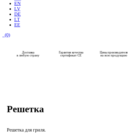
EN
LV
DE
LT
EE
(0)
Доставка
Гарантия качества
Цены производителя
в любую страну
сертификат CE
на всю продукцию
Решетка
Решетка для гриля.