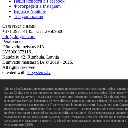
Наши новости в Facebook
Фотографии в Instagram
Видео в Youtube
Telegram-канал
Связаться с нами
+371 2971 4135, +371 29509500
info@dmgrill.com
Реквизиты
Dūmvadu meistars SIA
LV50003731161
Kaudzīšu 42, Rumbula, Latvija
Dūmvadu meistars SIA © 2019 - 2026.
All rights reserved.
Created with
sb-systems.lv
Мы не обрабатываем персональные данные пользователей при посещении сайта, однако 
файлы Cookie для сбора статистики посещаемости и анализа работы сайта. Сбор аналити
данных выполняется с использованием сторонних сервисов (например, Google Analytics, 
и может включать информацию об устройстве и взаимодействии с сайтом. Обработка д
осуществляется в соответствии с
Политикой конфиденциальности
. Вы можете дать Согла
использование аналитических Cookie или Отказаться — в этом случае сбор статистики п
не будет, при этом основной функционал сайта сохранится. Сбор персональных данных 
только на странице оформления заказа и исключительно в целях его обработки и доставки
запрашивается отдельное согласие на обработку персональных данных в соответствии с
требованиями GDPR.