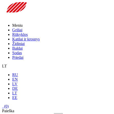
Meniu
Griliai
Rūkyklos
Katilai ir krosnys
Židiniai
Baldai
Sodas
Priedai
LT
RU
EN
LV
DE
LT
EE
(0)
Paieška