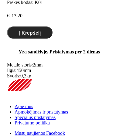
Prekės kodas:
K011
€
13.20
Į Krepšelį
Yra sandėlyje. Pristatymas per 2 dienas
Metalo storis:
2
mm
Ilgis:
450
mm
Svoris:
0,3
kg
Apie mus
Apmokėjimas ir pristatymas
Specialus pristatymas
Privatumo politika
Mūsų naujienos Facebook