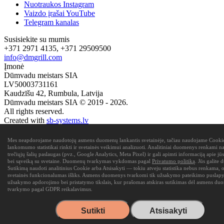
Nuotraukos Instagram
Vaizdo įrašai YouTube
Telegram kanalas
Susisiekite su mumis
+371 2971 4135, +371 29509500
info@dmgrill.com
Įmonė
Dūmvadu meistars SIA
LV50003731161
Kaudzīšu 42, Rumbula, Latvija
Dūmvadu meistars SIA © 2019 - 2026.
All rights reserved.
Created with
sb-systems.lv
Mes neapdorojame naudotojų asmens duomenų lankantis svetainėje, tačiau naudojame Cookie
lankomumo statistikai rinkti ir svetainės veikimui analizuoti. Analitiniai duomenys renkami n
trečiųjų šalių paslaugas (pvz., Google Analytics, Meta Pixel) ir gali apimti informaciją apie jū
bei sąveiką su svetaine. Duomenų tvarkymas vykdomas pagal
Privatumo politiką
. Jūs galite 
Sutikimą naudoti analitinius Cookie arba Atsisakyti — tokiu atveju statistika nebus renkama, 
svetainės funkcionalumas išliks. Asmens duomenys tvarkomi tik užsakymo pateikimo puslapyj
užsakymo apdorojimo bei pristatymo tikslais, kur prašomas atskiras sutikimas dėl asmens d
tvarkymo pagal GDPR reikalavimus.
Sutikti
Atsisakyti