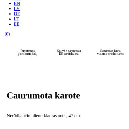
EN
LV
DE
LT
EE
(0)
Pristatymas
Kokybė garantuota
Gamintojo kaina
į bet kurią šalį
ES sertifikuota
visiems produktams
Caurumota karote
Nerūdijančio plieno kiaurasamtis, 47 cm.