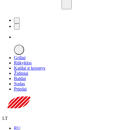
Griliai
Rūkyklos
Katilai ir krosnys
Židiniai
Baldai
Sodas
Priedai
LT
RU